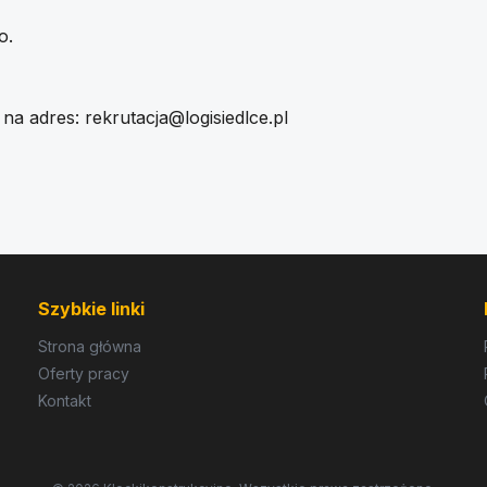
o.
 na adres:
rekrutacja@logisiedlce.pl
Szybkie linki
Strona główna
Oferty pracy
Kontakt