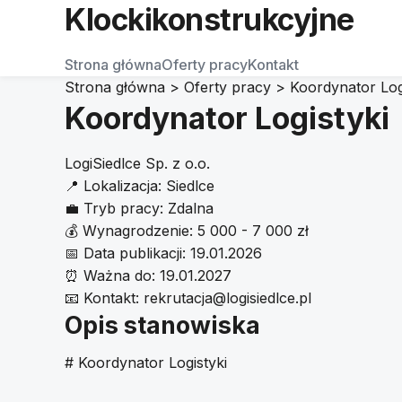
Klockikonstrukcyjne
Strona główna
Oferty pracy
Kontakt
Strona główna
>
Oferty pracy
>
Koordynator Log
Koordynator Logistyki
LogiSiedlce Sp. z o.o.
📍
Lokalizacja:
Siedlce
💼
Tryb pracy:
Zdalna
💰
Wynagrodzenie:
5 000 - 7 000 zł
📅
Data publikacji:
19.01.2026
⏰
Ważna do:
19.01.2027
📧
Kontakt:
rekrutacja@logisiedlce.pl
Opis stanowiska
# Koordynator Logistyki